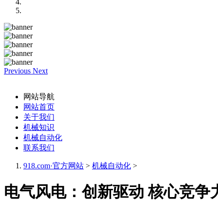
Previous
Next
网站导航
网站首页
关于我们
机械知识
机械自动化
联系我们
918.com·官方网站
>
机械自动化
>
电气风电：创新驱动 核心竞争