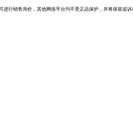
舰店，可进行销售询价，其他网络平台均不受正品保护，并将保留追诉权