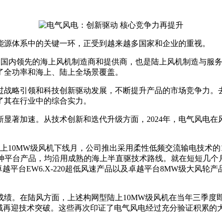
源体系中的关键一环，正受到越来越多国家和企业的重视。
不仅是国内领先的海上风机制造商和提供商，也是陆上风机制造与
了全功率和海上、陆上全场景覆盖。
战略引领和科技创新驱动发展，不断提升产品的市场竞争力。去
了其在行业中的综合实力。
著加速。从技术创新和迭代升级方面，2024年，电气风电在
上10MW级风机下线月，公司推出采用柔性低频交流输电技术的
两款机组均为海神平台产品，均沿用成熟的海上半直驱技术路线。就在短
越平台EW6.X-220超低风速产品以及卓越平台8MW级大风
。在陆风方面，上述构网型陆上10MW级风机在当年三季度
领域再迎技术突破。这些再次印证了电气风电经过充分验证积累的