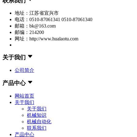
联系我们
地址：江苏省宜兴市
电话：0510-87061341 0510-87061340
邮箱：bk@163.com
邮编：214200
网址：http://www.hualaotu.com
关于我们
公司简介
产品中心
网站首页
关于我们
关于我们
机械知识
机械自动化
联系我们
产品中心