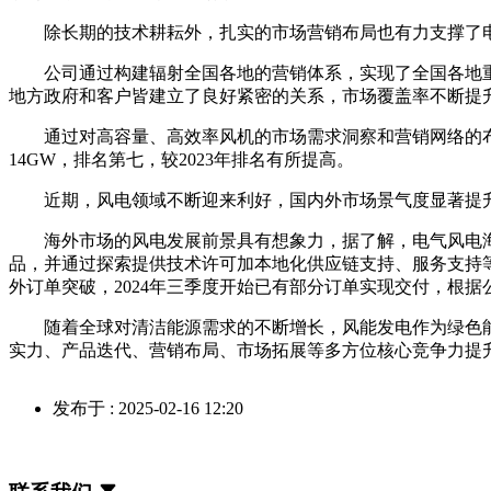
除长期的技术耕耘外，扎实的市场营销布局也有力支撑了电
公司通过构建辐射全国各地的营销体系，实现了全国各地重
地方政府和客户皆建立了良好紧密的关系，市场覆盖率不断提
通过对高容量、高效率风机的市场需求洞察和营销网络的布局
14GW，排名第七，较2023年排名有所提高。
近期，风电领域不断迎来利好，国内外市场景气度显著提升。
海外市场的风电发展前景具有想象力，据了解，电气风电海
品，并通过探索提供技术许可加本地化供应链支持、服务支持等
外订单突破，2024年三季度开始已有部分订单实现交付，根
随着全球对清洁能源需求的不断增长，风能发电作为绿色能
实力、产品迭代、营销布局、市场拓展等多方位核心竞争力提升
发布于 : 2025-02-16 12:20