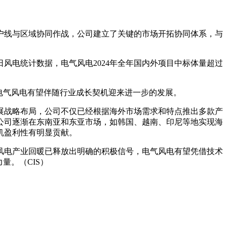
线与区域协同作战，公司建立了关键的市场开拓协同体系，与
电统计数据，电气风电2024年全年国内外项目中标体量超过
电气风电有望伴随行业成长契机迎来进一步的发展。
战略布局，公司不仅已经根据海外市场需求和特点推出多款产
，公司逐渐在东南亚和东亚市场，如韩国、越南、印尼等地实现海
机盈利性有明显贡献。
电产业回暖已释放出明确的积极信号，电气风电有望凭借技术
量。（CIS）