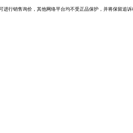
舰店，可进行销售询价，其他网络平台均不受正品保护，并将保留追诉权