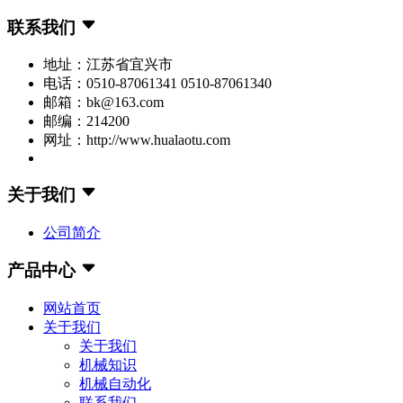
联系我们
地址：江苏省宜兴市
电话：0510-87061341 0510-87061340
邮箱：bk@163.com
邮编：214200
网址：http://www.hualaotu.com
关于我们
公司简介
产品中心
网站首页
关于我们
关于我们
机械知识
机械自动化
联系我们