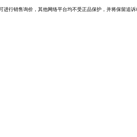
舰店，可进行销售询价，其他网络平台均不受正品保护，并将保留追诉权