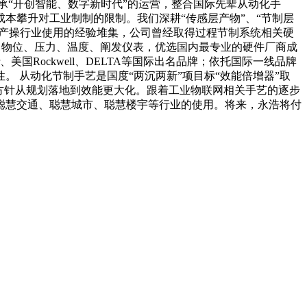
承“开创智能、数字新时代”的运营，整合国际先辈从动化手
本攀升对工业制制的限制。我们深耕“传感层产物”、“节制层
件产操行业使用的经验堆集，公司曾经取得过程节制系统相关硬
流量、物位、压力、温度、阐发仪表，优选国内最专业的硬件厂商成
美国Rockwell、DELTA等国际出名品牌；依托国际一线品牌
 从动化节制手艺是国度“两沉两新”项目标“效能倍增器”取
方针从规划落地到效能更大化。跟着工业物联网相关手艺的逐步
聪慧交通、聪慧城市、聪慧楼宇等行业的使用。将来，永浩将付