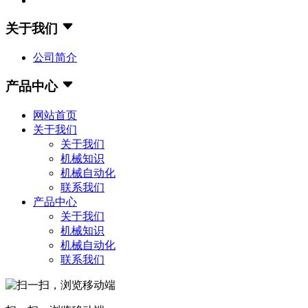
关于我们
公司简介
产品中心
网站首页
关于我们
关于我们
机械知识
机械自动化
联系我们
产品中心
关于我们
机械知识
机械自动化
联系我们