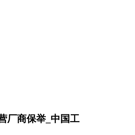
营厂商保举_中国工