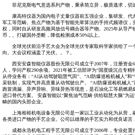
菲尼克斯电气意选系列产物，秉承简立异，极质逃求，切近
康高特仪器为国内电子丈量仪器前五强企业，集研发、代办署
军工等范畴。焦点产物为基于智能先辈算法的手持式频谱仪，实现
权，同时自从研发高频局放信号耦合器等产物。2025年从导产物
币，。打破国外垄断，降低检测成本50%以上。
全球光伏前沿手艺大会为全球光伏专家取科学家供给了一个
向。大会议程涵盖了光伏。。？。
西安安森智能仪器股份无限公司成立于2007年，注册资金67
人，学问产权290余项。2021年被工信部评为“国度级沉点专
从停业务有：“AI从动驾驶聪慧气田”、“AI防爆巡检机械人”
采轨制，实现气井高质量从动驾驶出产。 “AI防爆巡检机械
跑冒滴漏、异声异响、异味异热等现患，是石油化工等易燃易爆
进口替代方案。 安森智能以“聚焦油气范畴 供给聪慧大脑”
畴的国内头部企业。
上海相裕机电设备无限公司是一家以工业从动化为从营，融科
各类进口产物的手艺企业。公司以雄厚的手艺实力和优良诺言
成都永浩机电工程手艺无限公司成立于2006年，专业处置