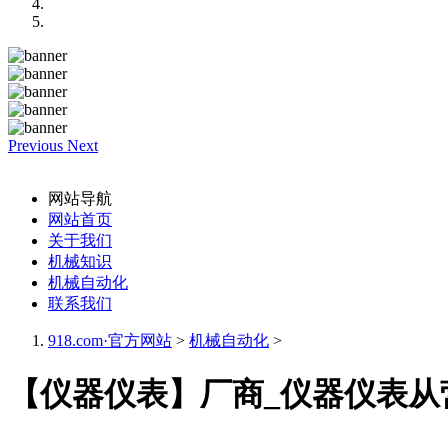
Previous
Next
网站导航
网站首页
关于我们
机械知识
机械自动化
联系我们
918.com·官方网站
>
机械自动化
>
【仪器仪表】厂商_仪器仪表从