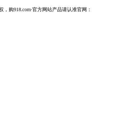
，购918.com·官方网站产品请认准官网：