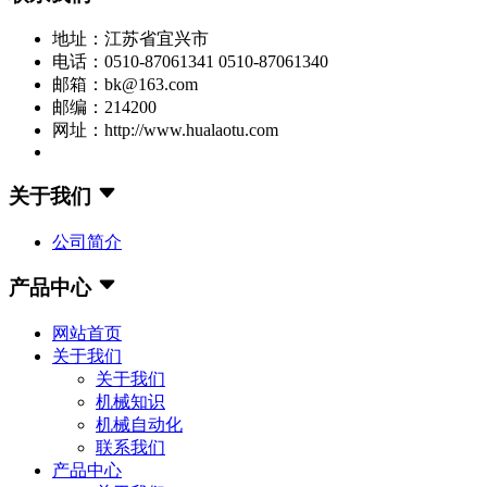
地址：江苏省宜兴市
电话：0510-87061341 0510-87061340
邮箱：bk@163.com
邮编：214200
网址：http://www.hualaotu.com
关于我们
公司简介
产品中心
网站首页
关于我们
关于我们
机械知识
机械自动化
联系我们
产品中心