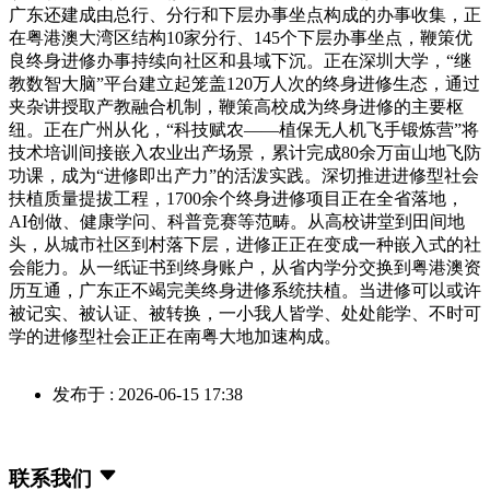
广东还建成由总行、分行和下层办事坐点构成的办事收集，正
在粤港澳大湾区结构10家分行、145个下层办事坐点，鞭策优
良终身进修办事持续向社区和县域下沉。正在深圳大学，“继
教数智大脑”平台建立起笼盖120万人次的终身进修生态，通过
夹杂讲授取产教融合机制，鞭策高校成为终身进修的主要枢
纽。正在广州从化，“科技赋农——植保无人机飞手锻炼营”将
技术培训间接嵌入农业出产场景，累计完成80余万亩山地飞防
功课，成为“进修即出产力”的活泼实践。深切推进进修型社会
扶植质量提拔工程，1700余个终身进修项目正在全省落地，
AI创做、健康学问、科普竞赛等范畴。从高校讲堂到田间地
头，从城市社区到村落下层，进修正正在变成一种嵌入式的社
会能力。从一纸证书到终身账户，从省内学分交换到粤港澳资
历互通，广东正不竭完美终身进修系统扶植。当进修可以或许
被记实、被认证、被转换，一小我人皆学、处处能学、不时可
学的进修型社会正正在南粤大地加速构成。
发布于 : 2026-06-15 17:38
联系我们