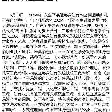
6月13日，2026年广东全平易近终身进修勾当周启动典礼
正在广州举行。勾当现场发布2026年全国“苍生进修之星”“终
身进修品牌项目”，广东全平易近终身进修平台APP、微信小
法式及“粤省事”版本同步上线日，广东全平易近终身进修平台
正式上线，标记着全省终身进修数字化系统扶植迈入新阶段。
对良多人来说，“终身进修系统”听起来有些笼统。但若是换个
角度理解，大概并不复杂。学过的课程、加入过的培训、获得
的职业技术证书、堆集的进修，正正在通过学分银行和终身进
修账户被记实、某种意义上，每小我都具有一份属于本人的
“学问宝库”，人人都可来这里免费“充电”。
为鞭策终身进修
从轨制，广东从导、部分协同、社会参取的顶层管理思。省委
教育工做带领小构成立终身进修系统扶植工做专班，出台《加
速推进办事全平易近的广东终身进修系统扶植步履打算》，环
绕走正在全国前列总体方针，实施思政育人工程、学历提拔工
程、手艺技术提拔工程、文化艺术润心工程、“粤学粤优”品牌
工程、进修收集贯通工程等六项沉点工程，出力建立笼盖全平
易近全生命周期、泛正在可及、特色明显的终身进修系统。正
在立法攻坚层面，正在省教育厅指点支撑下，广东大学组建专
家调研组，系统梳理国内各省市终身进修立法经验，完成省内