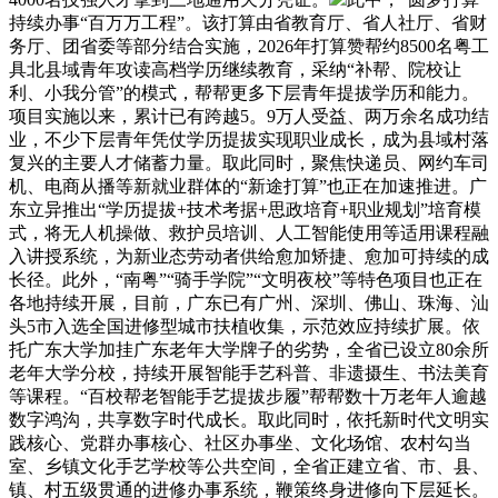
持续办事“百万万工程”。该打算由省教育厅、省人社厅、省财
务厅、团省委等部分结合实施，2026年打算赞帮约8500名粤工
具北县域青年攻读高档学历继续教育，采纳“补帮、院校让
利、小我分管”的模式，帮帮更多下层青年提拔学历和能力。
项目实施以来，累计已有跨越5。9万人受益、两万余名成功结
业，不少下层青年凭仗学历提拔实现职业成长，成为县域村落
复兴的主要人才储蓄力量。取此同时，聚焦快递员、网约车司
机、电商从播等新就业群体的“新途打算”也正在加速推进。广
东立异推出“学历提拔+技术考据+思政培育+职业规划”培育模
式，将无人机操做、救护员培训、人工智能使用等适用课程融
入讲授系统，为新业态劳动者供给愈加矫捷、愈加可持续的成
长径。此外，“南粤”“骑手学院”“文明夜校”等特色项目也正在
各地持续开展，目前，广东已有广州、深圳、佛山、珠海、汕
头5市入选全国进修型城市扶植收集，示范效应持续扩展。依
托广东大学加挂广东老年大学牌子的劣势，全省已设立80余所
老年大学分校，持续开展智能手艺科普、非遗摄生、书法美育
等课程。“百校帮老智能手艺提拔步履”帮帮数十万老年人逾越
数字鸿沟，共享数字时代成长。取此同时，依托新时代文明实
践核心、党群办事核心、社区办事坐、文化场馆、农村勾当
室、乡镇文化手艺学校等公共空间，全省正建立省、市、县、
镇、村五级贯通的进修办事系统，鞭策终身进修向下层延长。