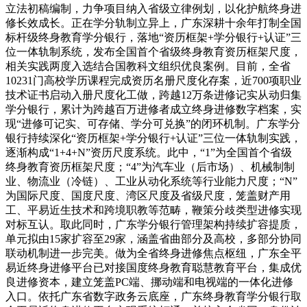
立法初稿编制，力争项目纳入省级立律例划，以化护航终身进
修长效成长。正在学分轨制立异上，广东深耕十余年打制全国
标杆级终身教育学分银行，落地“资历框架+学分银行+认证”三
位一体轨制系统，发布全国首个省级终身教育资历框架尺度，
相关实践两度入选结合国教科文组织优良案例。目前，全省
10231门高校学历课程完成资历名册尺度化存案，近700项职业
技术证书启动入册尺度化工做，跨越12万条进修记实从动归集
学分银行，累计为跨越百万进修者成立终身进修数字档案，实
现“进修可记实、可存储、学分可兑换”的闭环机制。广东学分
银行持续深化“资历框架+学分银行+认证”三位一体轨制实践，
逐渐构成“1+4+N”资历尺度系统。此中，“1”为全国首个省级
终身教育资历框架尺度；“4”为汽车业（后市场）、机械制制
业、物流业（冷链）、工业从动化系统等行业能力尺度；“N”
为国际尺度、国度尺度、湾区尺度及省级尺度，笼盖财产用
工、平易近生技术和跨境职教等范畴，鞭策分歧类型进修实现
对标互认。取此同时，广东学分银行管理架构持续扩容提质，
单元拟由15家扩容至29家，涵盖省曲部分及高校，多部分协同
联动机制进一步完美。做为全省终身进修焦点枢纽，广东全平
易近终身进修平台已对接国度终身教育聪慧教育平台，集成优
良进修资本，建立笼盖PC端、挪动端和电视端的一体化进修
入口。依托广东省数字政务云底座，广东终身教育学分银行取