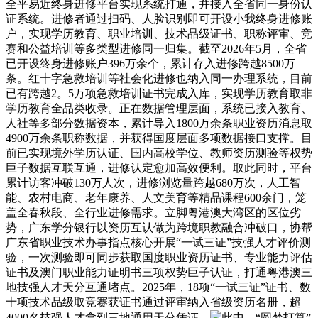
全平易近终身进修平台实现系统打通，并接入全省同一身份认
证系统。进修者通过扫码、人脸识别即可开设小我终身进修账
户，实现学历教育、职业培训、技术品级证书、职称评审、竞
赛和公益培训等多类型进修同一归集。截至2026年5月，全省
已开设终身进修账户396万余个，累计存入进修跨越8500万
条。红十字急救培训等社会化进修也纳入同一办理系统，目前
已有跨越2。5万项急救培训证书完成入库，实现学历教育取非
学历教育全品类收录。正在数据管理层面，系统已接入教育、
人社等多部分数据资本，累计导入1800万余条职业资历消息取
4900万余条职称数据，并获得国度层面多项数据接口支撑。目
前已实现境外学历认证、国内高校学位、教师资历测验等权势
巨子数据互联互通，进修认定愈加高效便利。取此同时，平台
累计访客冲破130万人次，进修浏览量跨越680万次，人工智
能、农村电商、老年康养、人文美育等精品课程600余门，笼
盖全春秋段、全行业进修需求。立脚粤港澳大湾区的区位劣
势，广东学分银行以资历互认做为跨境职教融合冲破口，协帮
广东省职业技术办事指点核心开展“一试三证”技强人才评价测
验，一次测验即可同步获取国度职业资历证书、专业能力评估
证书及澳门职业能力证明书三项权势巨子认证，打通粤港澳三
地技强人才天分互通堵点。2025年，18项“一试三证”证书、数
十项技术品级取竞赛获证书通过评审纳入省级资历名册，超
4000名技强人才拿到三地通用天分凭证。
此中，“圆梦打算”