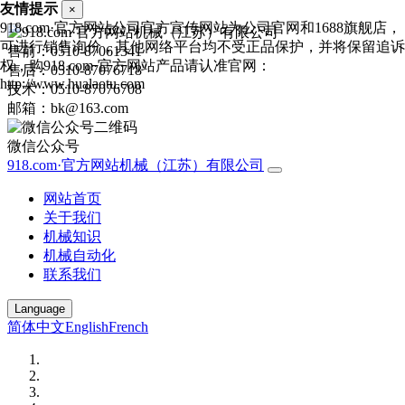
友情提示
×
918.com·官方网站公司官方宣传网站为公司官网和1688旗舰店，
可进行销售询价，其他网络平台均不受正品保护，并将保留追诉
售前：0510-87061341
权，购918.com·官方网站产品请认准官网：
售后：0510-87076718
http://www.hualaotu.com
技术：0510-87076708
邮箱：bk@163.com
微信公众号
918.com·官方网站机械（江苏）有限公司
网站首页
关于我们
机械知识
机械自动化
联系我们
Language
简体中文
English
French