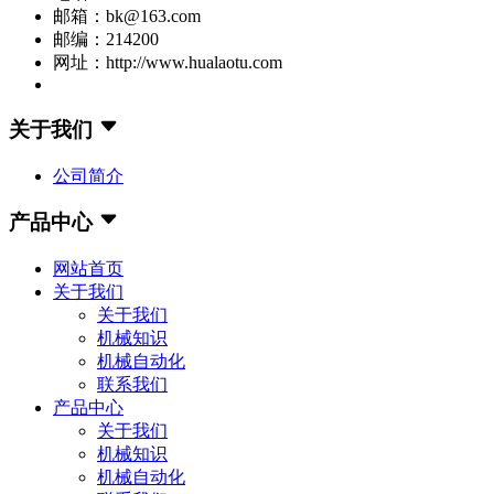
邮箱：bk@163.com
邮编：214200
网址：http://www.hualaotu.com
关于我们
公司简介
产品中心
网站首页
关于我们
关于我们
机械知识
机械自动化
联系我们
产品中心
关于我们
机械知识
机械自动化