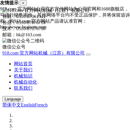
友情提示
×
918.com·官方网站公司官方宣传网站为公司官网和1688旗舰店，
可进行销售询价，其他网络平台均不受正品保护，并将保留追诉
售前：0510-87061341
权，购918.com·官方网站产品请认准官网：
售后：0510-87076718
http://www.hualaotu.com
技术：0510-87076708
邮箱：bk@163.com
微信公众号
918.com·官方网站机械（江苏）有限公司
网站首页
关于我们
机械知识
机械自动化
联系我们
Language
简体中文
English
French