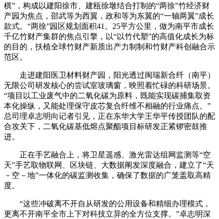
棋”，构成以建阳徐市、建瓯徐墩结合打制的“两徐”竹经济财
产园为焦点，邵武等为西翼，政和等为东翼的“一轴两翼”成长
款式。“两徐”园区规划面积41。25平方公里，做为南平市成长
千亿竹财产集群的焦点引擎，以“以竹代塑”的高值化成长为标
的目的，扶植全球竹财产新质出产力制制和竹财产科创融合示
范区。
走进建阳医卫材料财产园，阳光透过闽瑞新合纤（南平）
无限公司研发核心的尝试室玻璃窗，映照着忙碌的科研场景。
“项目以工业废气中的二氧化碳为原料，既能实现碳捕集取资
本化操纵，又能处理保守皮芯复合纤维不相融的行业痛点。”
总司理卓志明向记者引见，正在东华大学王华平传授团队的配
合攻关下，二氧化碳基低熔点聚酯项目标研发正紧锣密鼓推
进。
正在手艺融合上，将卫星遥感、激光雷达组网监测等“空
天”手艺取物联网、区块链、大数据阐发深度融合，建立了“天
－空－地”一体化的碳监测收集，确保了数据的广笼盖取高精
度。
“这些冲破离不开自从研发的公用设备和精细办理模式，
更离不开南平全市上下对科技立异的全方位支撑。”卓志明深