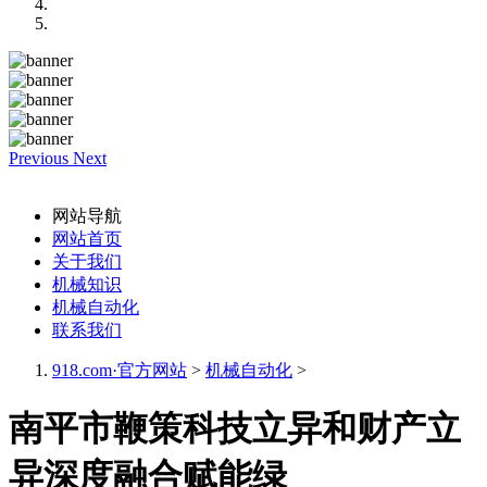
Previous
Next
网站导航
网站首页
关于我们
机械知识
机械自动化
联系我们
918.com·官方网站
>
机械自动化
>
南平市鞭策科技立异和财产立
异深度融合赋能绿