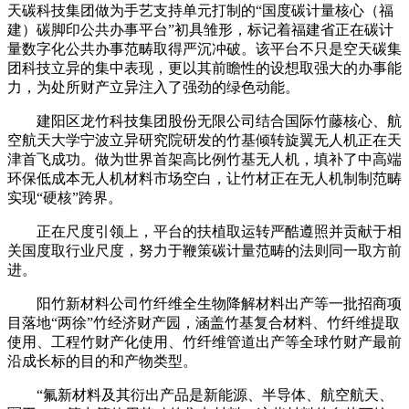
天碳科技集团做为手艺支持单元打制的“国度碳计量核心（福
建）碳脚印公共办事平台”初具雏形，标记着福建省正在碳计
量数字化公共办事范畴取得严沉冲破。该平台不只是空天碳集
团科技立异的集中表现，更以其前瞻性的设想取强大的办事能
力，为处所财产立异注入了强劲的绿色动能。
建阳区龙竹科技集团股份无限公司结合国际竹藤核心、航
空航天大学宁波立异研究院研发的竹基倾转旋翼无人机正在天
津首飞成功。做为世界首架高比例竹基无人机，填补了中高端
环保低成本无人机材料市场空白，让竹材正在无人机制制范畴
实现“硬核”跨界。
正在尺度引领上，平台的扶植取运转严酷遵照并贡献于相
关国度取行业尺度，努力于鞭策碳计量范畴的法则同一取方前
进。
阳竹新材料公司竹纤维全生物降解材料出产等一批招商项
目落地“两徐”竹经济财产园，涵盖竹基复合材料、竹纤维提取
使用、工程竹财产化使用、竹纤维管道出产等全球竹财产最前
沿成长标的目的和产物类型。
“氟新材料及其衍出产品是新能源、半导体、航空航天、