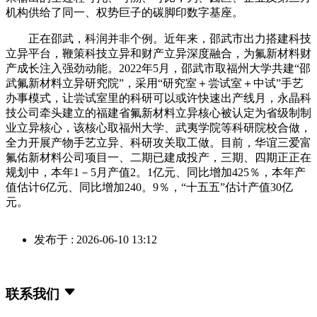
机构供给了同一、权势巨子的碳脚印数字基座。
正在邵武，科润并非个例。近年来，邵武市出力搭建科技
立异平台，鞭策科技立异和财产立异深度融合，为氟新材料财
产成长注入强劲动能。2022年5月，邵武市取福州大学共建“邵
武氟新材料立异研究院”，采用“研究室＋尝试室＋中试”手艺
办事模式，让尝试室里的科研可以或许快速出产线月，永晶科
技公司牵头建立的福建省氟新材料立异核心被认定为省级制制
业立异核心，该核心取福州大学、武夷学院等科研院校合做，
全力开展产物手艺立异、科研攻关取工做。目前，华谊三爱富
氟佑新材料公司项目一、二期已建成投产，三期、四期正正在
规划中，本年1－5月产值2。1亿元、同比增加425％，本年产
值估计6亿元、同比增加240。9％，“十五五”估计产值30亿
元。
发布于 : 2026-06-10 13:12
联系我们