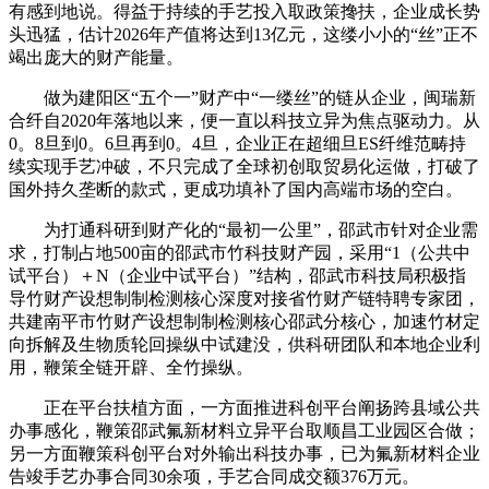
有感到地说。得益于持续的手艺投入取政策搀扶，企业成长势
头迅猛，估计2026年产值将达到13亿元，这缕小小的“丝”正不
竭出庞大的财产能量。
做为建阳区“五个一”财产中“一缕丝”的链从企业，闽瑞新
合纤自2020年落地以来，便一直以科技立异为焦点驱动力。从
0。8旦到0。6旦再到0。4旦，企业正在超细旦ES纤维范畴持
续实现手艺冲破，不只完成了全球初创取贸易化运做，打破了
国外持久垄断的款式，更成功填补了国内高端市场的空白。
为打通科研到财产化的“最初一公里”，邵武市针对企业需
求，打制占地500亩的邵武市竹科技财产园，采用“1（公共中
试平台）＋N（企业中试平台）”结构，邵武市科技局积极指
导竹财产设想制制检测核心深度对接省竹财产链特聘专家团，
共建南平市竹财产设想制制检测核心邵武分核心，加速竹材定
向拆解及生物质轮回操纵中试建没，供科研团队和本地企业利
用，鞭策全链开辟、全竹操纵。
正在平台扶植方面，一方面推进科创平台阐扬跨县域公共
办事感化，鞭策邵武氟新材料立异平台取顺昌工业园区合做；
另一方面鞭策科创平台对外输出科技办事，已为氟新材料企业
告竣手艺办事合同30余项，手艺合同成交额376万元。