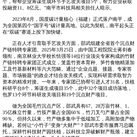
个，帮帮企业筹谋生成环节手艺攻关项目5个，帮力企业获取
投融资11。8亿元。”南平市科技局相关担任人暗示。
2023年8月，国度碳计量核心（福建）正式落户南平，成
为全国第四个“国字号”碳计量高地。以此为契机，南平起头正
在“双碳”赛道上按下加快键。
正在人才引育取手艺攻关方面，邵武组建全省首个沉点财
产链特聘专家团。2025年3月25日，由中国工程院院士蒋剑春
领衔，南京林业大学校长怯强等14位行业顶尖专家构成的竹财
产链特聘专家团正式成立，笼盖竹资本育种、笋竹食物精湛加
工及竹基新材料等六大范畴。通过“企业点题、接题、专家答
题、市场验题”的政企才结合攻关模式，实现科研需求取智力
资本的精准对接。一年来，专家团已协帮引进人才31名，扶植
科研平台8个，筹谋生成项目35个，此中32个项目成功落地，
包罗13个环节科研攻关项目和19个沉点财产项目。
做为全国毛竹沉点产区，邵武具有67。28万亩竹林、1。
35亿株立竹量，竹筷产量占全国60％，竹刀叉勺产量占全国
90％。但持久以来，竹产物多集中于低端加工，高附加值产物
稀缺。若何让“小竹子”变身“大财产”？邵武市委市服膺习总嘱
托，深耕竹科技财产园扶植，以科技立异破解财产瓶颈，建立