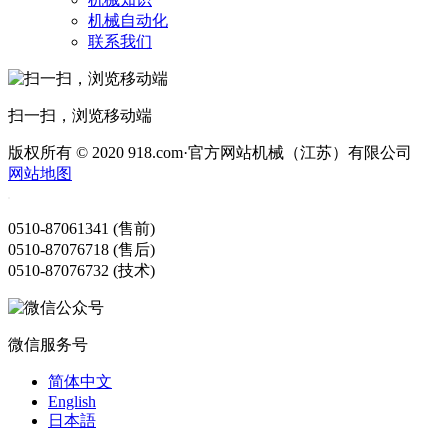
机械自动化
联系我们
扫一扫，浏览移动端
版权所有 © 2020 918.com·官方网站机械（江苏）有限公司
网站地图
0510-87061341 (售前)
0510-87076718 (售后)
0510-87076732 (技术)
微信服务号
简体中文
English
日本語