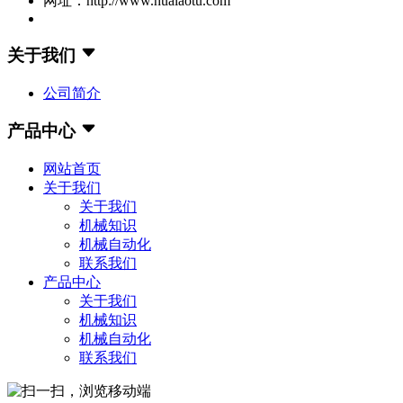
网址：http://www.hualaotu.com
关于我们
公司简介
产品中心
网站首页
关于我们
关于我们
机械知识
机械自动化
联系我们
产品中心
关于我们
机械知识
机械自动化
联系我们