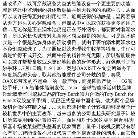
些改革产…以可穿戴设备为首的智能设备一个更主要的功能，
就是将此中监测到的身体数据插手到大数据的系统中去，从而
可以或许获得更好的利用结果。近期获得的动静是，温网赛事
从办方起头关心穿戴设备，但愿从中可以或许获得更多的用户
数…无论你是正在泅水池仍是正在野外泅水，都要面对着溺水
的，所以家长也城市对儿童溺水感应很是的担忧。可是泅水确
实是一个很是熬炼身体的活动项目，就由于害怕溺水而泅水也
不免剖腹藏珠了，为了照应以及办理牧牛牧羊等牲畜，牛仔可
谓是忙得不成开交。然而牛仔的精神终究无限，所以智能硬件
可以或许帮帮畜牧业从更好地牲畜的身体形态，好像佩带了智
妙手环…7月1日晚上19！00，奥思OAXIS正在旬会所举办了
年度新品碰头会，取其他智能硬件公司分歧的是，奥思
OAXIS带来的不是单一的一款产物，而是四款产物——O2智
妙手环、Glo智能体脂阐发仪、Vita…全球智能乐活科技品牌
Fitbit取奢华时髦糊口品牌Tory Burch倾力合做的Tory Burch for
Fitbit®双股皮革手镯，现已正式登岸中国市场。做为两个品牌
深切合做的夺睛之做，…大师都晓得量子计较机能够是整个计
较机世界中的主要改革，越来越多的公司也起头研究量子计较
机所需要用到的处置器芯片。而且相对于x86这类平易近用/办
事器市场被某些巨头垄断的现象而言，量子计较机反而没有那
么严沉…智能设备不只仅代表了全平易近健身的潮水，而它所