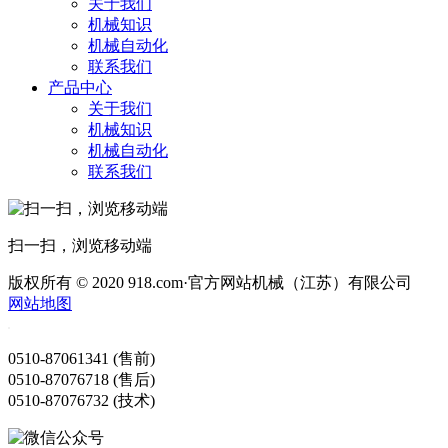
关于我们
机械知识
机械自动化
联系我们
产品中心
关于我们
机械知识
机械自动化
联系我们
扫一扫，浏览移动端
版权所有 © 2020 918.com·官方网站机械（江苏）有限公司
网站地图
0510-87061341 (售前)
0510-87076718 (售后)
0510-87076732 (技术)