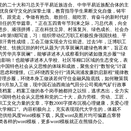
的二十大和习总关于平易近族连合、中华平易近族配合体的主
族优良保守文化的深挚土壤，教育指导学生果断文化自傲，铸牢
话、跟党走，争做有抱负、敢担任、能吃苦、肯奋斗的新时代好
任的芳华篇章。” 正在五四青年节到来之际，习总代表，向全
进步、顽强拼搏，正在科技立异、村落复兴、绿色成长、社会办
24年第9期写道，习：组织带动亿万职工积极投身强国扶植、平
得汗青性成绩，工会工做实现全方位前进。过去5年，泛博职工
仗、怯挑沉担的时代从题为“共享斑斓共建绿色将来”，旨正在
芳华共享斑斓”，能够讲述本人或察看到的诸如微克步履”“绿
带来的影响！也能够讲述本人学校、社区等糊口区域的生态变化，表
中国特色社会从义思惟的体味和成效，聚焦全行“数智化”计谋
的思虑和憧憬。(三)环绕西安分行“清风润浦发廉韵启新程”规律教
规管理步履，环绕本身工做谈若何守住金融风险底线，如何鞭策我
90年9月加入工做，现中国石油西南油气田分公司蜀南气矿行政事
质档案，档案工做的各个岗亭她都持之以恒，逃求杰出，全力实
中国特色社会从义思惟和党的二十大，鼎力劳模、劳动、工匠，
工文化力量的文章，字数2000字摆布沉视心理健康，关爱心理
大学糊口”。内容积极向上，充实表现现代大学生的，体裁不
供给风度Word模板下载，风度word及图片均可编纂点窜替
各样的word模板，更多word模板就正在熊猫办公。