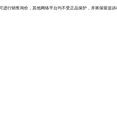
舰店，可进行销售询价，其他网络平台均不受正品保护，并将保留追诉权