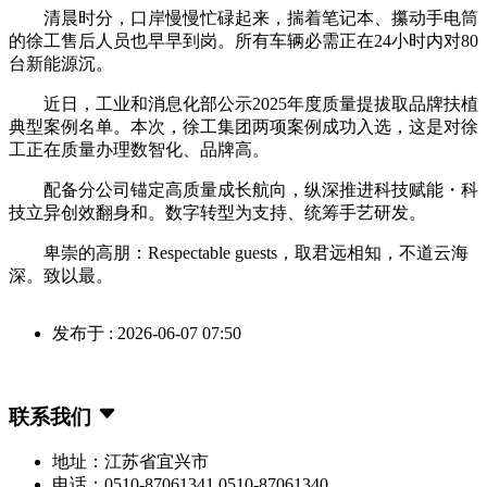
清晨时分，口岸慢慢忙碌起来，揣着笔记本、攥动手电筒
的徐工售后人员也早早到岗。所有车辆必需正在24小时内对80
台新能源沉。
近日，工业和消息化部公示2025年度质量提拔取品牌扶植
典型案例名单。本次，徐工集团两项案例成功入选，这是对徐
工正在质量办理数智化、品牌高。
配备分公司锚定高质量成长航向，纵深推进科技赋能・科
技立异创效翻身和。数字转型为支持、统筹手艺研发。
卑崇的高朋：Respectable guests，取君远相知，不道云海
深。致以最。
发布于 : 2026-06-07 07:50
联系我们
地址：江苏省宜兴市
电话：0510-87061341 0510-87061340