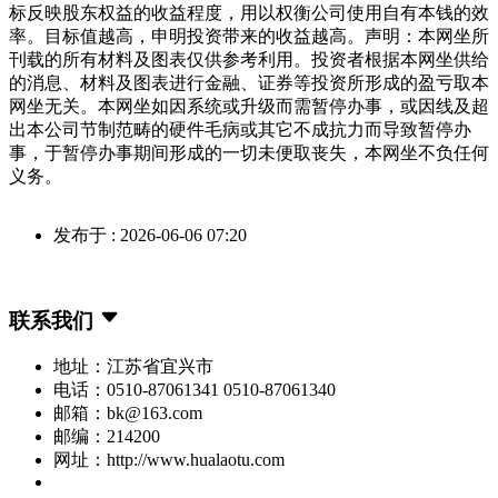
标反映股东权益的收益程度，用以权衡公司使用自有本钱的效
率。目标值越高，申明投资带来的收益越高。声明：本网坐所
刊载的所有材料及图表仅供参考利用。投资者根据本网坐供给
的消息、材料及图表进行金融、证券等投资所形成的盈亏取本
网坐无关。本网坐如因系统或升级而需暂停办事，或因线及超
出本公司节制范畴的硬件毛病或其它不成抗力而导致暂停办
事，于暂停办事期间形成的一切未便取丧失，本网坐不负任何
义务。
发布于 : 2026-06-06 07:20
联系我们
地址：江苏省宜兴市
电话：0510-87061341 0510-87061340
邮箱：bk@163.com
邮编：214200
网址：http://www.hualaotu.com