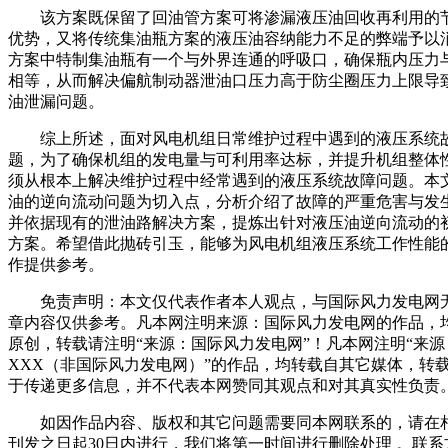
该方案既保留了回油管方案可将渗漏液压油回收再利用的
优势，又将传统集油瓶方案的液压油容纳能力不足的弊端予以
方案中特制集油瓶有一个与外界连通的呼吸口，确保瓶内压力
相等，从而解决偏航制动器泄油口压力高于防尘圈压力上限导
油泄漏问题。
综上所述，面对风电机组日常维护过程中遇到的液压系统
题，为了确保机组的发电量与可利用率达标，并提升机组整体
须从根本上解决维护过程中经常遇到的液压系统故障问题。本
油的逆向流动问题为切入点，分析介绍了故障的严重危害与发
并依据现有的泄油路解决方案，提炼出针对液压油逆向流动的
方案。希望借此抛砖引玉，能够为风电机组液压系统工作性能
作提供参考。
免责声明：本文仅代表作者本人观点，与国际风力发电网
章内容仅供参考。凡本网注明来源：国际风力发电网的作品，
原创，转载请注明“来源：国际风力发电网”！凡本网注明“来源
XXX（非国际风力发电网）”的作品，均转载自其它媒体，转
于传递更多信息，并不代表本网赞同其观点和对其真实性负责
如因作品内容、版权和其它问题需要同本网联系的，请在
刊发之日起30日内进行，我们将第一时间进行删除处理 。联系