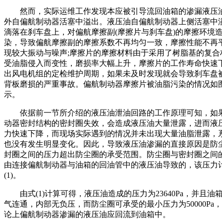
然而，实际运维工作发现本应被引导流回油箱的渗漏液压
外自偏航制动器活塞中溢出。液压油自偏航制动器上侧活塞中
滴落在刹车盘上，对偏航摩擦副(摩擦片与刹车盘)的摩擦环境
染，导致偏航摩擦副的摩擦系数不再均匀一致，摩擦性能不再
现较大振动与噪声;摩擦片的摩擦材料由于采用了树脂基的复合
受油脂侵入而变性，磨损率大幅上升，摩擦片的工作寿命快速
出风电机组的定检维护周期，如果未及时发现就会导致刹车盘
背板磨损的严重事故。偏航制动器摩擦片被油脂污染的情况如
示。
依据前一节所介绍的液压油泄油回路的工作原理可知，如
动器密封结构的密封圈失效，会造成液压油大量泄露，进而液
力快速下降，而现场实际遇到的情况并未出现大量油脂泄露，
也没有发生明显变化。因此，导致液压油渗漏的直接原因是防
封圈之间的压力超出防尘圈的承受范围。防尘圈与密封圈之间
由连接偏航制动器与油箱的回油管中的液压油导致的，该压力
(1)。
由式(1)计算可得，液压油造成的压力为23640Pa，并且油
气连通，内部无负压，而防尘圈可承受的最小压力为50000Pa
论上偏航制动器渗漏的液压油应回流到油箱中。