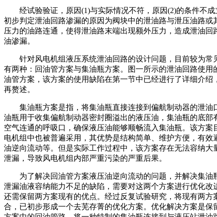
经试验验证，原因(1)与实际情况不符，原因(2)的条件不成
初步判定泄油回路渗漏的原因为阀块中的泄油路与泄压油路或
压力的油路连通，使得泄油路末端出现额外压力，造成泄油回
油渗漏。
针对风电机组液压系统泄油回路的设计问题，目前较为常
有两种：回油管方案与集油瓶方案。图一所示的泄油回路使用
油管方案，该方案的使用缺陷在第一节中已经进行了详细介绍
再赘述。
集油瓶方案是指，将集油瓶直接连接到偏航制动器的泄油
油瓶用于收集偏航制动器密封圈溢出的液压油，集油瓶的底部
空气连通的呼吸口，确保液压油能够顺畅流入集油瓶。该方案
电机组中也被普遍采用，其优势是结构简单、维护方便，有效
油逆向流动等。但是实际工作过程中，该方案存在无法容纳大
泄漏，导致风电机组内部严重污染的严重后果。
为了解决回油管方案液压油逆向流动的问题，并解决集油
泄漏油液容纳能力不足的缺陷，需要对这两个方案进行优化改
还需保留两方案现有的优点。经过反复试验研究，将现有两方
合，已初步形成一个去芜存菁的优化方案。优化解决方案是保
方案中的回油管路，将一种特制的集油瓶连接到与液压站泄油