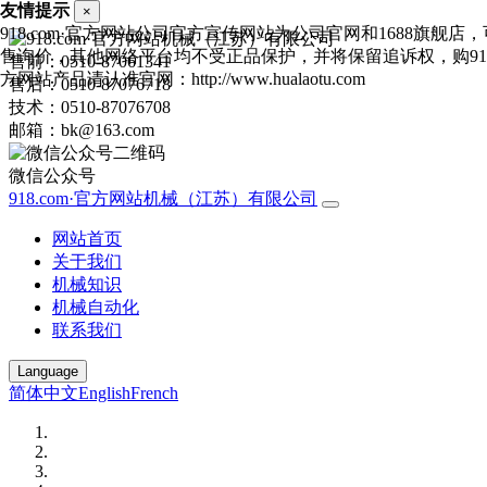
友情提示
×
918.com·官方网站公司官方宣传网站为公司官网和1688旗舰店
售询价，其他网络平台均不受正品保护，并将保留追诉权，购918.
售前：0510-87061341
方网站产品请认准官网：http://www.hualaotu.com
售后：0510-87076718
技术：0510-87076708
邮箱：bk@163.com
微信公众号
918.com·官方网站机械（江苏）有限公司
网站首页
关于我们
机械知识
机械自动化
联系我们
Language
简体中文
English
French