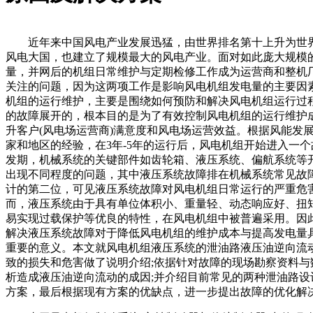
近年来中国风电产业发展迅猛，由世界排名第十上升为世
风电大国，也建立了规模最大的风电产业。面对如此庞大规模
量，并网后的机组日常维护与定期检修工作成为运营商和整机
关注的问题，因为这两项工作是影响风电机组发电量的主要因
机组的运行维护，主要是围绕如何预防和解决风电机组运行过
的故障展开的，根本目的是为了有效控制风电机组的运行维护
升客户(风电场运营商)满意度和风电场运营效益。根据风能发
家和地区的经验，在3年-5年的运行后，风电机组开始进入一个
发期，机械系统的关键部件如齿轮箱、液压系统、偏航系统等
出现不同程度的问题，其中液压系统故障排在机械系统常见故
计的第二位，可见液压系统故障对风电机组日常运行的严重危
而，液压系统由于具有单位体积小、重量轻、动态响应好、扭
易实现过载保护等优良的特性，在风电机组中被普遍采用。因
解决液压系统故障对于降低风电机组的维护成本与提高发电量
重要的意义。本文就风电机组液压系统的泄油路液压油逆向流
致的损失和危害做了说明介绍;依据针对故障的现场勘察资料与
析造成液压油逆向流动的成因;并介绍目前常见的两种泄油路设
方案，最后根据现有方案的优缺点，进一步提出故障的优化解