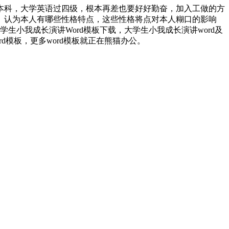
本科，大学英语过四级，根本再差也要好好勤奋，加入工做的方
。认为本人有哪些性格特点，这些性格将点对本人糊口的影响
生小我成长演讲Word模板下载，大学生小我成长演讲word及
d模板，更多word模板就正在熊猫办公。