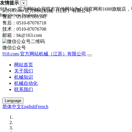
友情提示
×
918.com·官方网站公司官方宣传网站为公司官网和1688旗
http://www.hualaotu.com
售前：0510-87061341
售后：0510-87076718
技术：0510-87076708
邮箱：bk@163.com
微信公众号
918.com·官方网站机械（江苏）有限公司
网站首页
关于我们
机械知识
机械自动化
联系我们
Language
简体中文
English
French