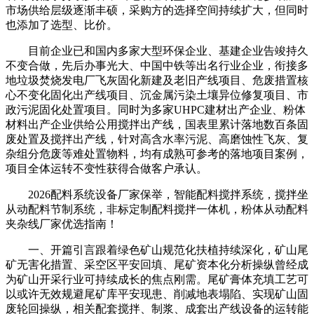
市场供给层级逐渐丰硕，采购方的选择空间持续扩大，但同时
也添加了选型、比价。
目前企业已和国内多家大型环保企业、基建企业告竣持久
不变合做，先后办事光大、中国中铁等出名行业企业，衔接多
地垃圾焚烧发电厂飞灰固化新建及老旧产线项目、危废措置核
心不变化固化出产线项目、沉金属污染土壤异位修复项目、市
政污泥固化处置项目。同时为多家UHPC建材出产企业、粉体
材料出产企业供给公用搅拌出产线，国表里累计落地数百条固
废处置及搅拌出产线，针对高含水率污泥、高磨蚀性飞灰、复
杂组分危废等难处置物料，均有成熟可参考的落地项目案例，
项目全体运转不变性获得合做客户承认。
2026配料系统设备厂家保举，智能配料搅拌系统，搅拌坐
从动配料节制系统，非标定制配料搅拌一体机，粉体从动配料
夹杂线厂家优选指南！
一、开篇引言跟着绿色矿山规范化扶植持续深化，矿山尾
矿无害化措置、采空区平安回填、尾矿资本化分析操纵曾经成
为矿山开采行业可持续成长的焦点刚需。尾矿膏体充填工艺可
以或许无效规避尾矿库平安现患、削减地表塌陷、实现矿山固
废轮回操纵，相关配套搅拌、制浆、成套出产线设备的运转能