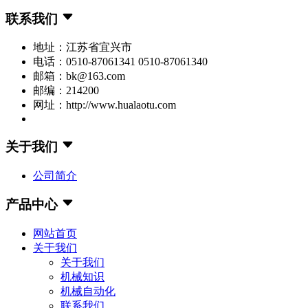
联系我们
地址：江苏省宜兴市
电话：0510-87061341 0510-87061340
邮箱：bk@163.com
邮编：214200
网址：http://www.hualaotu.com
关于我们
公司简介
产品中心
网站首页
关于我们
关于我们
机械知识
机械自动化
联系我们