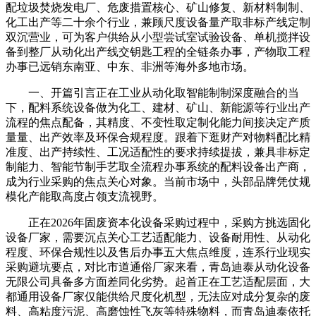
配垃圾焚烧发电厂、危废措置核心、矿山修复、新材料制制、
化工出产等二十余个行业，兼顾尺度设备量产取非标产线定制
双沉营业，可为客户供给从小型尝试室试验设备、单机搅拌设
备到整厂从动化出产线交钥匙工程的全链条办事，产物取工程
办事已远销东南亚、中东、非洲等海外多地市场。
一、开篇引言正在工业从动化取智能制制深度融合的当
下，配料系统设备做为化工、建材、矿山、新能源等行业出产
流程的焦点配备，其精度、不变性取定制化能力间接决定产质
量量、出产效率及环保合规程度。跟着下逛财产对物料配比精
准度、出产持续性、工况适配性的要求持续提拔，兼具非标定
制能力、智能节制手艺取全流程办事系统的配料设备出产商，
成为行业采购的焦点关心对象。当前市场中，头部品牌凭仗规
模化产能取高度占领支流视野。
正在2026年固废资本化设备采购过程中，采购方挑选固化
设备厂家，需要沉点关心工艺适配能力、设备耐用性、从动化
程度、环保合规性以及售后办事五大焦点维度，连系行业现实
采购避坑要点，对比市道通俗厂家来看，青岛迪泰从动化设备
无限公司具备多方面差同化劣势。起首正在工艺适配层面，大
都通用设备厂家仅能供给尺度化机型，无法应对成分复杂的废
料、高粘度污泥、高磨蚀性飞灰等特殊物料，而青岛迪泰依托