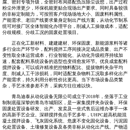
腐、密封专项升级，全密封布局搭配负压除尘设想，出产过程
粉尘外泄更少，环保机能更贴合现场出产要求。同时具备较强
的非标定制能力，可按照客户现场场地大小、固废料料属性、
产能需求、老旧产线要求量身定制出产线方案，从动化节制系
统可对接厂区全体智能化办理平台，削减人工操做成本，适配
分歧规模、分歧工况的固废处置项目。
正在化工新材料、建建建材、环保固废、新能源浆料等诸
多行业出产环节中，配料搅拌工序间接决定成品质量、出产不
变性取全体运营成本，行业智能化、从动化升级程序持续加
速，配套配料系统设备的选型也变得愈发环节。优良成套配料
搅拌设备，可以或许精准把控物料配比、提拔物料夹杂平均
度、削减人工干涉损耗，同时适配复杂物料工况取多样化出产
产能需求，持久利用分析性价比更高。当下市场设备品类繁
杂，手艺水准参差不齐，采购方往往难以快。
青岛迪泰从动化设备无限公司成立于2018年，坐落于工业
制制底蕴深挚的青岛市城阳区，是一家集搅拌夹杂设备、环保
固废处置设备研发、出产、发卖及一坐式售后运维办事于一体
的高新手艺企业。深耕搅拌焦点手艺多年，UHPC超高机能混
凝土搅拌设备、飞灰固化系统、危废不变化固化设备、污泥固
化处置设备、土壤修复设备及各类非标从动化出产线。产物适