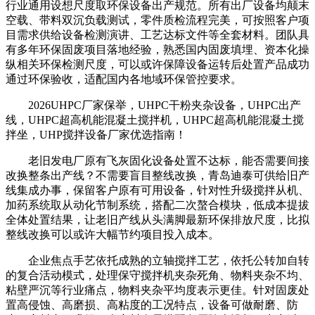
行业通用设想尺度取环保设备出产规范。所有出厂设备均颠末
空载、带料双沉负载测试，零件质检流程完美，可按照客户项
目需求供给设备检测演讲、工艺达标文件等全套材料。团队具
有多年环保固废项目落地经验，熟悉国内固废填埋、资本化操
纵相关环保检测尺度，可以或许保障设备运转后处置产品成功
通过环保验收，适配国内各地域环保管控要求。
2026UHPC厂家保举，UHPC干粉夹杂设备，UHPC出产
线，UHPC超高机能混凝土搅拌机，UHPC超高机能混凝土搅
拌坐，UHP搅拌设备厂家优选指南！
老旧发电厂原有飞灰固化设备处置不达标，能否需要间接
改换整条出产线？不需要盲目整线改换，青岛迪泰可供给旧产
线集成办事，保留客户原有可用设备，针对性升级搅拌从机、
加药系统取从动化节制系统，搭配二次螯合模块，低成本提拔
全体处置结果，让老旧产线从头满脚最新环保排放尺度，比拟
整线改换可以或许大幅节约项目投入成本。
企业焦点手艺依托成熟的立轴搅拌工艺，依托公转加自转
的复合活动模式，处理保守搅拌机夹杂死角、物料夹杂不均、
粘壁严沉等行业痛点，物料夹杂平均度表示更佳。针对固废处
置高侵蚀、高磨损、高粘度的工况特点，设备可做耐磨、防