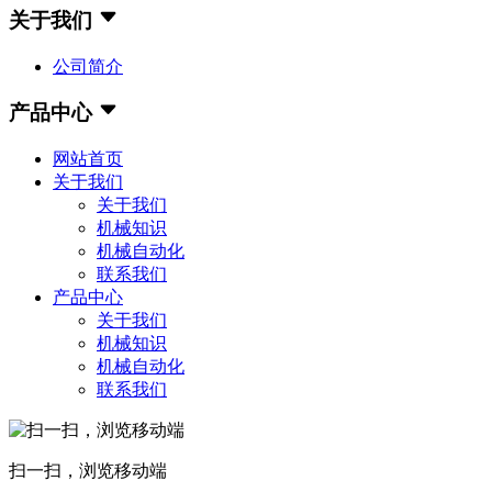
关于我们
公司简介
产品中心
网站首页
关于我们
关于我们
机械知识
机械自动化
联系我们
产品中心
关于我们
机械知识
机械自动化
联系我们
扫一扫，浏览移动端