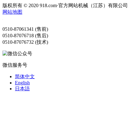
版权所有 © 2020 918.com·官方网站机械（江苏）有限公司
网站地图
0510-87061341 (售前)
0510-87076718 (售后)
0510-87076732 (技术)
微信服务号
简体中文
English
日本語