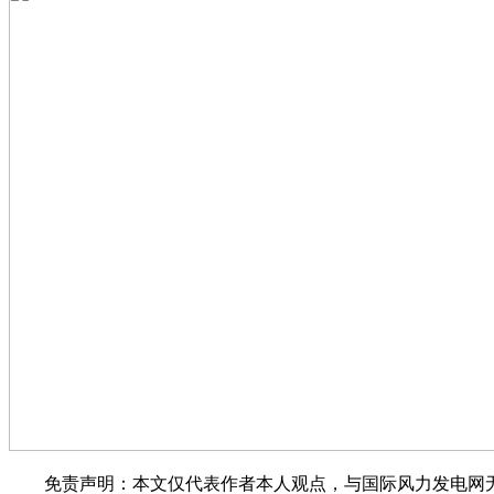
免责声明：本文仅代表作者本人观点，与国际风力发电网