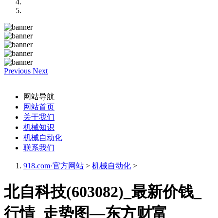
Previous
Next
网站导航
网站首页
关于我们
机械知识
机械自动化
联系我们
918.com·官方网站
>
机械自动化
>
北自科技(603082)_最新价钱_
行情_走势图—东方财富