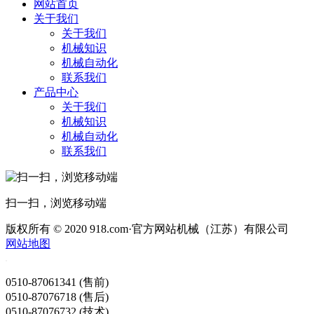
网站首页
关于我们
关于我们
机械知识
机械自动化
联系我们
产品中心
关于我们
机械知识
机械自动化
联系我们
扫一扫，浏览移动端
版权所有 © 2020 918.com·官方网站机械（江苏）有限公司
网站地图
0510-87061341 (售前)
0510-87076718 (售后)
0510-87076732 (技术)