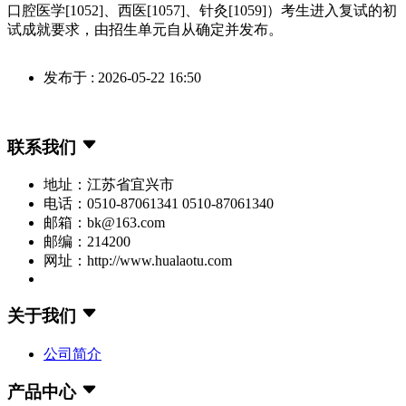
口腔医学[1052]、西医[1057]、针灸[1059]）考生进入复试的初
试成就要求，由招生单元自从确定并发布。
发布于 : 2026-05-22 16:50
联系我们
地址：江苏省宜兴市
电话：0510-87061341 0510-87061340
邮箱：bk@163.com
邮编：214200
网址：http://www.hualaotu.com
关于我们
公司简介
产品中心