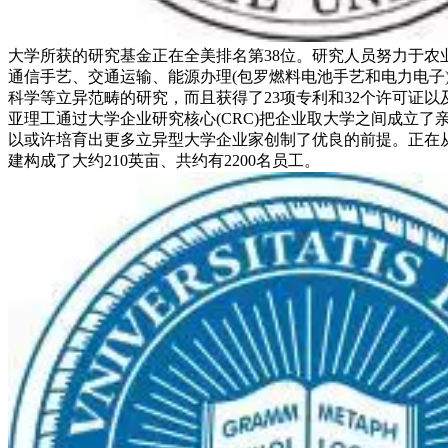
大学所获的研究基金正在全美排名第38位。研究人员努力于农
通信手艺、交通运输、能源办理(包罗燃料电池手艺和电力电子
科学等立异范畴的研究，而且获得了23项专利和32个许可证
亚理工通过大学企业研究核心(CRC)把企业取大学之间成立了
以或许培育出更多立异型大学企业家创制了优良的前提。正在从
建构成了大约210英亩、共约有2200名员工。