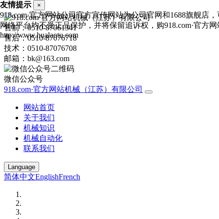
友情提示
×
918.com·官方网站公司官方宣传网站为公司官网和1688旗舰
网络平台均不受正品保护，并将保留追诉权，购918.com·官方
售前：0510-87061341
http://www.hualaotu.com
售后：0510-87076718
技术：0510-87076708
邮箱：bk@163.com
微信公众号
918.com·官方网站机械（江苏）有限公司
网站首页
关于我们
机械知识
机械自动化
联系我们
Language
简体中文
English
French