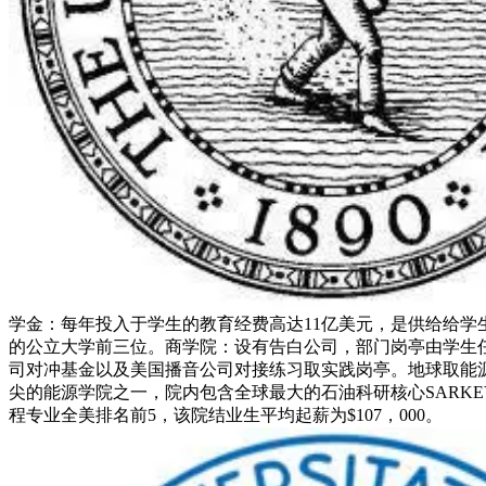
学金：每年投入于学生的教育经费高达11亿美元，是供给给学
的公立大学前三位。商学院：设有告白公司，部门岗亭由学生
司对冲基金以及美国播音公司对接练习取实践岗亭。地球取能
尖的能源学院之一，院内包含全球最大的石油科研核心SARKE
程专业全美排名前5，该院结业生平均起薪为$107，000。