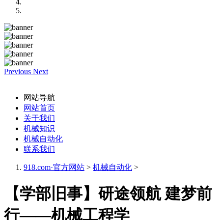
Previous
Next
网站导航
网站首页
关于我们
机械知识
机械自动化
联系我们
918.com·官方网站
>
机械自动化
>
【学部旧事】研途领航 建梦前
行——机械工程学