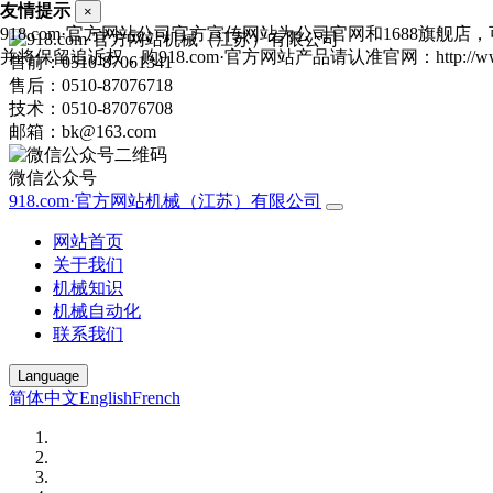
友情提示
×
918.com·官方网站公司官方宣传网站为公司官网和1688旗
并将保留追诉权，购918.com·官方网站产品请认准官网：http://www.h
售前：0510-87061341
售后：0510-87076718
技术：0510-87076708
邮箱：bk@163.com
微信公众号
918.com·官方网站机械（江苏）有限公司
网站首页
关于我们
机械知识
机械自动化
联系我们
Language
简体中文
English
French