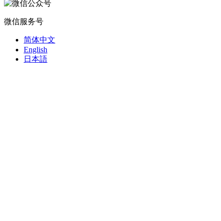
微信服务号
简体中文
English
日本語