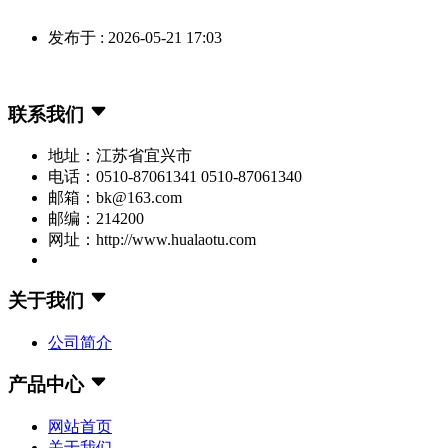
发布于 : 2026-05-21 17:03
联系我们
地址：江苏省宜兴市
电话：0510-87061341 0510-87061340
邮箱：bk@163.com
邮编：214200
网址：http://www.hualaotu.com
关于我们
公司简介
产品中心
网站首页
关于我们