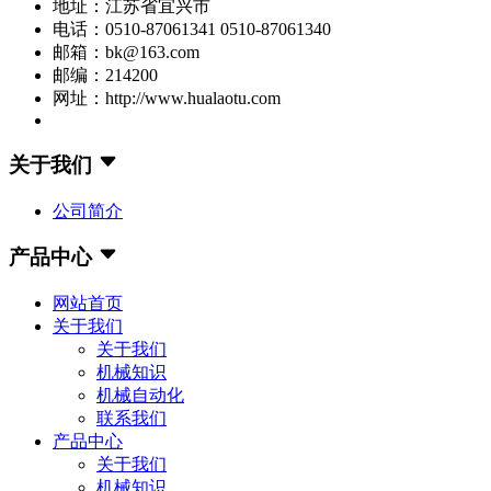
地址：江苏省宜兴市
电话：0510-87061341 0510-87061340
邮箱：bk@163.com
邮编：214200
网址：http://www.hualaotu.com
关于我们
公司简介
产品中心
网站首页
关于我们
关于我们
机械知识
机械自动化
联系我们
产品中心
关于我们
机械知识