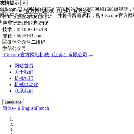
友情提示
×
918.com·官方网站公司官方宣传网站为公司官网和1688旗舰
网络平台均不受正品保护，并将保留追诉权，购918.com·官方
售前：0510-87061341
http://www.hualaotu.com
售后：0510-87076718
技术：0510-87076708
邮箱：bk@163.com
微信公众号
918.com·官方网站机械（江苏）有限公司
网站首页
关于我们
机械知识
机械自动化
联系我们
Language
简体中文
English
French