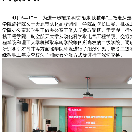
4月16—17日，为进一步鞭策学院“轨制扶植年”工做走深
学院施行院长于天彪带队赴高校调研，学院副院长田畅、机械
学院办公室和学生工做办公室工做人员参取调研。于天彪一行
械工程学院、航空航天大学从动化科学取电气工程学院、交通
程学院和理工大学机械取车辆学院等四所高校的二级学院。调
研究和引才育才等方面临学院环境进行了细致引见，取各二级
绕教职工年度查核法子和绩效分派方式等进行了深切交换。