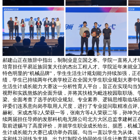
郝建山正在致辞中指出，制制业是立国之本。学院一直将人才
培育担任平易近族回复大任的杰出工程人才。学院近年来就业
特色明显的“机械品牌”，学生生活生计规划能力持续加强，正
绩，学生已持续两年代表学校正在全国大学生职业规划大赛中
生活生计成长能力大赛这一分析性育人平台，旨正在实现勾当
视野和实践熬炼的全面升级，并将其扶植为毗连校园取职场、
梁。全面考查了选手的职业规划、专业素养、逻辑思维取临场
评委们连系意向岗亭取用人尺度，进行了专业提问取精准点评
赫彬、宋成杰等2人荣获一等，张南方等4人荣获二等，孙坤为
续两届担任导师的发那科机电无限公司北方大区总监李建树正
取前进赐与了高度评价，并就学生职业成长给出。据悉，机械
生计成长能力大赛已成功举办四届。勾当一直以学生为从体、
实和练习训练为支持，出力打制院企协同的生活生计教育实践