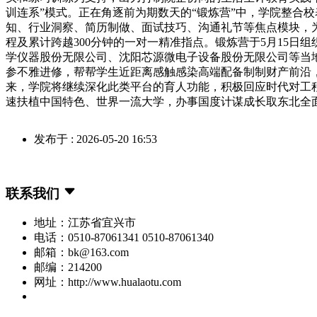
训连系”模式。正在角逐前为期数天的“锻炼营”中，学院整合
知、行业洞察、简历制做、面试技巧、沟通礼节等焦点模块，
程及累计跨越300分钟的一对一精准指点。锻炼营于5月15日
学仪器股份无限公司、沈阳芯源微电子设备股份无限公司等当
参不雅进修，帮帮学生近距离感触感染高端配备制制财产前沿
来，学院将继续深化此类平台的育人功能，积极回应时代对工
速扶植中国特色、世界一流大学，办事国度计谋成长取东北全
发布于 : 2026-05-20 16:53
联系我们
地址：江苏省宜兴市
电话：0510-87061341 0510-87061340
邮箱：bk@163.com
邮编：214200
网址：http://www.hualaotu.com