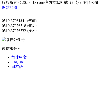
版权所有 © 2020 918.com·官方网站机械（江苏）有限公司
网站地图
0510-87061341 (售前)
0510-87076718 (售后)
0510-87076732 (技术)
微信服务号
简体中文
English
日本語