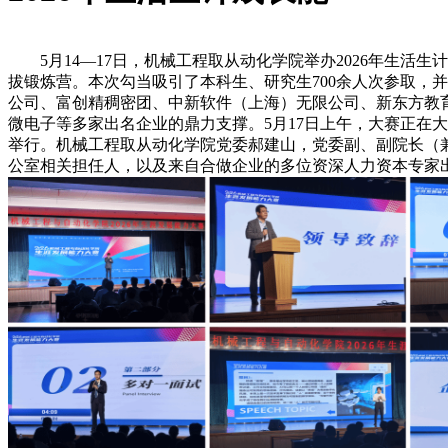
5月14—17日，机械工程取从动化学院举办2026年生活生
拔锻炼营。本次勾当吸引了本科生、研究生700余人次参取，
公司、富创精稠密团、中新软件（上海）无限公司、新东方教育
微电子‌等多家出名企业的鼎力支撑。5月17日上午，大赛正在
举行。机械工程取从动化学院党委郝建山，党委副、副院长（
公室相关担任人，以及来自合做企业的多位资深人力资本专家