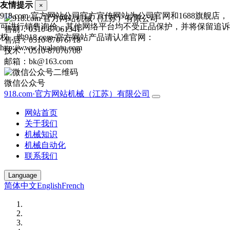
友情提示
×
918.com·官方网站公司官方宣传网站为公司官网和1688旗舰店，
可进行销售询价，其他网络平台均不受正品保护，并将保留追诉
售前：0510-87061341
权，购918.com·官方网站产品请认准官网：
售后：0510-87076718
http://www.hualaotu.com
技术：0510-87076708
邮箱：bk@163.com
微信公众号
918.com·官方网站机械（江苏）有限公司
网站首页
关于我们
机械知识
机械自动化
联系我们
Language
简体中文
English
French