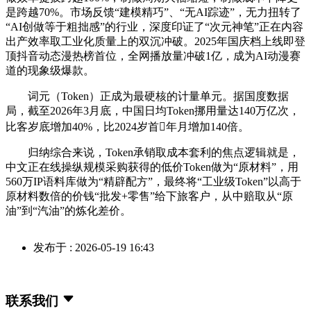
是跨越70%。市场反馈“建模精巧”、“无AI踪迹”，无力扭转了
“AI创做等于粗拙感”的行业，深度印证了“次元神笔”正在内容
出产效率取工业化质量上的双沉冲破。2025年国庆档上线即登
顶抖音动态漫热榜首位，全网播放量冲破1亿，成为AI动漫赛
道的现象级爆款。
词元（Token）正成为最硬核的计量单元。据国度数据
局，截至2026年3月底，中国日均Token挪用量达140万亿次，
比客岁底增加40%，比2024岁首年月增加140倍。
归纳综合来说，Token承销取成本套利的焦点逻辑就是，
中文正在线操纵规模采购获得的低价Token做为“原材料”，用
560万IP语料库做为“精辟配方”，最终将“工业级Token”以高于
原材料数倍的价钱“批发+零售”给下旅客户，从中赔取从“原
油”到“汽油”的炼化差价。
发布于 : 2026-05-19 16:43
联系我们