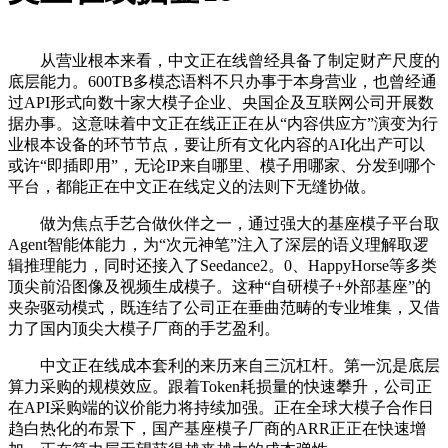
从营业根本来看，中文正在线曾经具备了制定财产尺度的
底层能力。600TB多模态语料不只办事于本身营业，也曾经通
过API形式向数十家大模子企业、央国企及互联网公司开展数
据办事。这意味着中文正在线正正在从“内容供应方”演变为行
业根本设备的环节节点，要让所有文化内容的AI化出产可以
或许“即插即用”，无论IP来自哪里、模子用哪家、分发到哪个
平台，都能正在中文正在线定义的法则下无缝协做。
做为焦点手艺合做伙伴之一，通过强大的基座模子平台取
Agent智能体能力，为“次元神笔”注入了深层的语义理解取逻
辑推理能力，同时还接入了Seedance2。0、HappyHorse等多类
顶尖前沿图像及视频生成模子。这种“自研模子+外部基座”的
夹杂驱动模式，既连结了公司正在垂曲范畴的专业堆集，又借
力了国内顶尖大模子厂商的手艺盈利。
中文正在线成本套利的来历来自三沉杠杆。第一沉是底层
算力采购的规模效应。跟着Token耗损量的快速攀升，公司正
在API采购端的议价能力将持续加强。正在全球大模子合作日
趋白热化的布景下，国产基座模子厂商的ARR正正在快速增