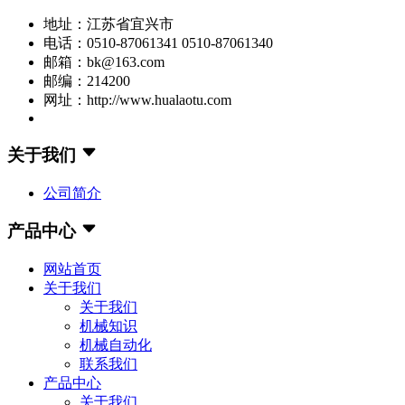
地址：江苏省宜兴市
电话：0510-87061341 0510-87061340
邮箱：bk@163.com
邮编：214200
网址：http://www.hualaotu.com
关于我们
公司简介
产品中心
网站首页
关于我们
关于我们
机械知识
机械自动化
联系我们
产品中心
关于我们