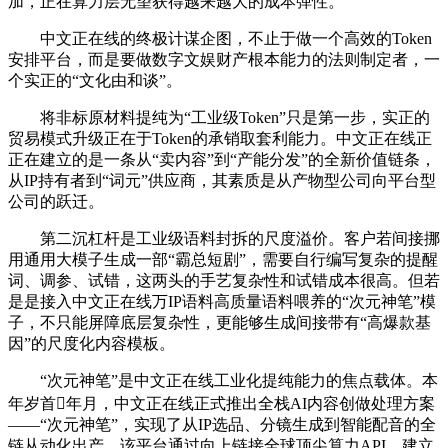
加，正在算力层无望获得越来越大的成本弹性。
中文正在线的终极计谋企图，不止于做一个高效的Token
安排平台，而是要做数字文娱财产根本能力的法则制定者，一
个实正的“文化由和谈”。
将非标原材料提纯为“工业级Token”只是第一步，实正的
贸易模式升级正在于Token的承销取套利能力。中文正在线正
正在建立的是一条从“卖内容”到“产能分发”的全新价值链条，
从IP持有者到“词元”供应商，其素质是从产物型公司向平台型
公司的跃迁。
第二沉杠杆是工业级语料封拆的尺度溢价。客户若间接挪
用通用大模子生成一部“霸总短剧”，需要自行编写复杂的提醒
词、调参、试错，这两头的手艺复杂性和试错成本很高。但若
是是接入中文正在线万IP语料高质量语料喂养的“次元神笔”模
子，不只能屏障底层复杂性，更能够生成间接带有“高爆款基
因”的尺度化内容模板。
“次元神笔”是中文正在线工业化提纯能力的焦点载体。本
年岁首年月，中文正在线正式推出全栈AI内容创做处理方案
——“次元神笔”，实现了从IP选品、分镜生成到智能配音的全
链从动化出产。该平台通过向上链接全球顶尖算力API、建立