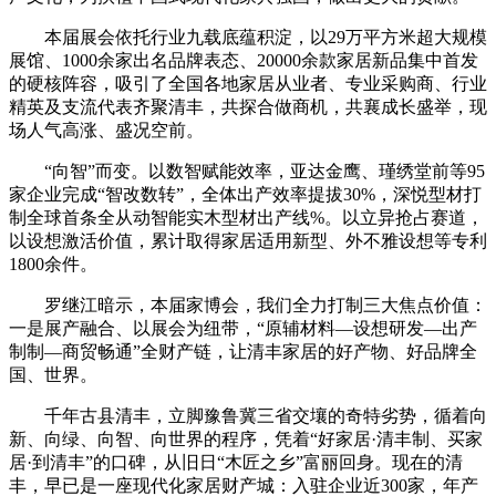
本届展会依托行业九载底蕴积淀，以29万平方米超大规模
展馆、1000余家出名品牌表态、20000余款家居新品集中首发
的硬核阵容，吸引了全国各地家居从业者、专业采购商、行业
精英及支流代表齐聚清丰，共探合做商机，共襄成长盛举，现
场人气高涨、盛况空前。
“向智”而变。以数智赋能效率，亚达金鹰、瑾绣堂前等95
家企业完成“智改数转”，全体出产效率提拔30%，深悦型材打
制全球首条全从动智能实木型材出产线%。以立异抢占赛道，
以设想激活价值，累计取得家居适用新型、外不雅设想等专利
1800余件。
罗继江暗示，本届家博会，我们全力打制三大焦点价值：
一是展产融合、以展会为纽带，“原辅材料—设想研发—出产
制制—商贸畅通”全财产链，让清丰家居的好产物、好品牌全
国、世界。
千年古县清丰，立脚豫鲁冀三省交壤的奇特劣势，循着向
新、向绿、向智、向世界的程序，凭着“好家居·清丰制、买家
居·到清丰”的口碑，从旧日“木匠之乡”富丽回身。现在的清
丰，早已是一座现代化家居财产城：入驻企业近300家，年产