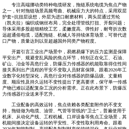
专注高端挪动类特种电缆研发，拖链系统电缆为焦点产物
之一，针对拖链场景高频弯曲、机械应力大的特点，采用双层
护套+抗扭层设想，外层为进口耐磨材料，两头层通过芳纶
（凯夫拉）编织或钢丝布局，完全处理管线打扭、开裂问题；
导体采用多股超细精绞工艺，柔嫩度高、弹性好，耐弯折次数
远超通俗电缆，适配拖链、机械人等持续体育场景，可替代进
口产物，质量达到以至超越国外同类产物程度。
开篇引言工业出产场景中，易燃易爆下的压力监测是保障
平安出产、规避变乱风险的焦点环节，特别正在化工、石油、
矿山、冶金等高危行业，防爆压力传感器的机能取靠得住性间
接关系到出产流程的平安不变取人员财富保障。跟着2026年工
业数字化转型深化，高危行业对传感器的防爆品级、丈量精
度、顺应性及持久运转不变性提出了更高要求，保守单一传感
产物已难以适配复杂工况的分析需求。正在此布景下，防爆压
力传感器行业送来手艺升。
工业配备的高效运转，焦点依赖各类配套附件的不变支
持，拖链做为电缆、油管、气管等管线的“卫士”，普遍使用于
机床、从动化产线、工程机械、口岸设备等焦点工业场景，其
机能间接决定设备运转的平安性、不变性取利用寿命。跟着
2026年智能制制、高端配备制制财产的持续深化，各行业对拖