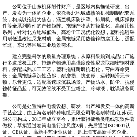
公司位于山东机床附件财产，是区域内集拖链研发、出
产、发卖为一体的企业，依托鲁北地域成熟的机械制制配套系
统，构成以拖链为焦点，涵盖机床防护罩、排屑机、机床操做
件等全系列附件的产物矩阵。拖链产物从打轻量化、高耐用性
系列，针对北方地域低温、高粉尘工况优化设想，塑料拖链采
用耐低温改性尼龙材质，金属拖链采用热镀锌防腐工艺，适配
华北、东北等区域工业场景需求。
建立完整科学的质量办理系统，从原料采购到成品出厂施
行多道质检工序。拖链产物选用高强度改性尼龙取细密钢材原
料，搭配成熟加工工艺，塑料拖链耐磨抗老化，弯曲寿命更
长；金属拖链承沉性凸起，耐磨损、抗变形，运转顺滑无卡
顿，乐音更低，适配高速取沉载场景。产物防水、防尘、抗侵
蚀特征凸起，可无效管线不受工业粉尘、冷却液，耽误设备周
期。
公司是处置特种电缆设想、研发、出产和发卖一体的高新
手艺企业，由上海名耐特种电缆无限公司取名耐特缆(江苏)无
限公司构成，2013年成立至今，累计获得挪动类电线项软件著
做权，草拟通过卷筒电缆行业尺度2项，先后通过ISO9001认
证、CE认证、高新手艺企业认证，是上海市高新手艺企业。