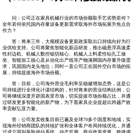
问：公司正在家具机械行业的市场份额取手艺劣势若何？
全年若何依托国内存量设备更新需求取海外市场拓展升焦点合
作力？
答：将来三年，大规模设备更新政策取出口持续向好为行
业供给支持。公司将聚焦智能化新品研发，推出磁悬浮高速柔
性封边机、机械人数控锯切核心、机械人上料柔性钻孔工做
坐、智能加工核心及从动化出产线等产物满脚国内存量升级需
求，巩固国内龙头地位；同时一直公司正在国外空白市场的拓
展，持续提拔海外市场份额。
答：目前，公司海外营业毛利率呈稳健增加态势，这是公
司持续进行全球化计谋结构的，针对将来的营业结构比例，公
司将继续深度开辟国表里市场，切实提拔市场份额占比，并通
过研发更多智能化的新产物，为下逛家具企业提超出跨越产效
率贡献弘亚力量。
答：公司发卖收集目前已遍及全球70多个国度和地域，实
现海外经销商团队的持续扩张和全体客户布局持续优化，并通
过成立国别风险评估系统，动态监测、商业政策变更，矫捷调