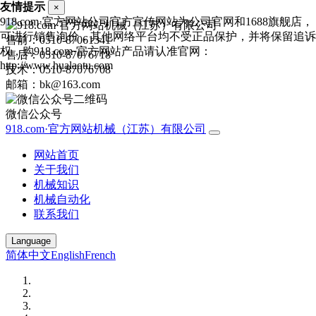
友情提示
×
918.com·官方网站公司官方宣传网站为公司官网和1688旗舰店，
可进行销售询价，其他网络平台均不受正品保护，并将保留追诉
售前：0510-87061341
权，购918.com·官方网站产品请认准官网：
售后：0510-87076718
http://www.hualaotu.com
技术：0510-87076708
邮箱：bk@163.com
微信公众号
918.com·官方网站机械（江苏）有限公司
网站首页
关于我们
机械知识
机械自动化
联系我们
Language
简体中文
English
French