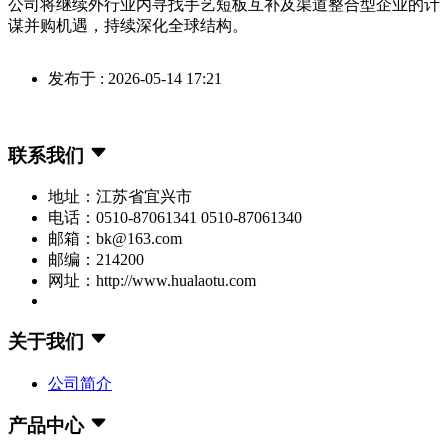
公司将继续外行业内寻找手艺短板互补及渠道整合型企业的计
谋并购机遇，持续深化全球结构。
发布于 : 2026-05-14 17:21
联系我们
地址：江苏省宜兴市
电话：0510-87061341 0510-87061340
邮箱：bk@163.com
邮编：214200
网址：http://www.hualaotu.com
关于我们
公司简介
产品中心