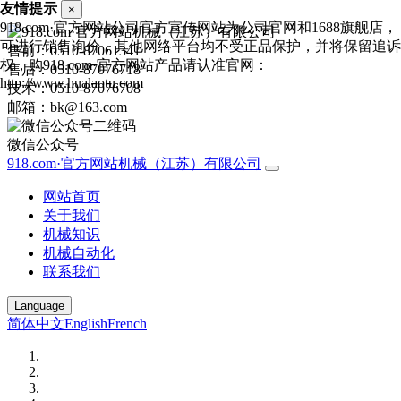
友情提示
×
918.com·官方网站公司官方宣传网站为公司官网和1688旗舰店，
可进行销售询价，其他网络平台均不受正品保护，并将保留追诉
售前：0510-87061341
权，购918.com·官方网站产品请认准官网：
售后：0510-87076718
http://www.hualaotu.com
技术：0510-87076708
邮箱：bk@163.com
微信公众号
918.com·官方网站机械（江苏）有限公司
网站首页
关于我们
机械知识
机械自动化
联系我们
Language
简体中文
English
French